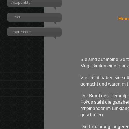
Akupunktur
Links
Homö
Impressum
Sie sind auf meine Seit
Möglickeiten einer ganz
Vielleicht haben sie s
gemacht und waren mit 
Der Beruf des Tierheilp
Fokus steht die ganzhe
miteinander im Einklan
geschaffen.
Die Ernährung, artgere