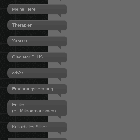
Meine Tiere
Therapien
Xantara
Gladiator PLUS
cdVet
Ernährungsberatung
Emiko
(eff.Mikroorganismen)
Kolloidiales Silber