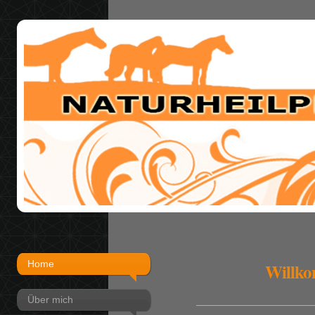
Home
Willko
Über mich