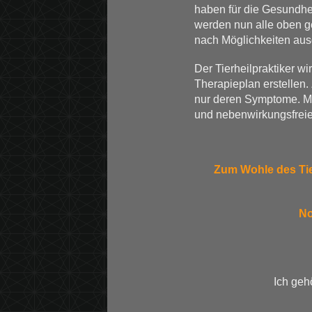
haben für die Gesundhe
werden nun alle oben 
nach Möglichkeiten aus
Der Tierheilpraktiker w
Therapieplan erstellen.
nur deren Symptome. Mi
und nebenwirkungsfreie
Zum Wohle des Tier
No
Ich geh